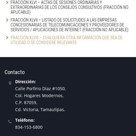
FRACCIÓN XLVI – ACTAS DE SESIONES ORDINARIAS Y 
EXTRAORDINARIAS DE LOS CONSEJOS CONSULTIVOS (FRACCIÓN NO 
APLICABLE)
FRACCIÓN XLVII – LISTADO DE SOLICITUDES A LAS EMPRESAS 
CONCESIONARIAS DE TELECOMUNICACIONES Y PROVEEDORES DE 
SERVICIOS / APLICACIONES DE INTERNET (FRACCIÓN NO APLICABLE)
FRACCIÓN XLVIII – CUALQUIERA OTRA INFORMACIÓN QUE SEA DE 
UTILIDAD O SE CONSIDERE RELEVANTE
Contacto
Dirección:
Calle Porfirio Díaz #1050,
Col. Hogares Modernos,
C.P. 87059,
Cd. Victoria, Tamaulipas.
Teléfono:
834-153-6800