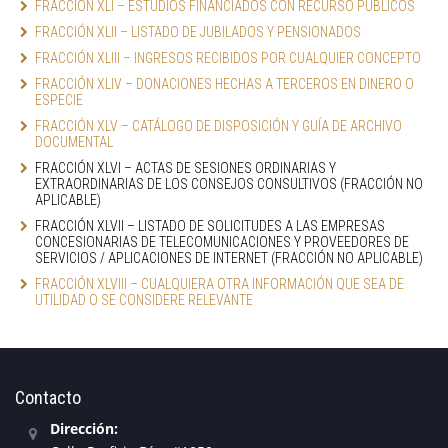
FRACCIÓN XLI – ESTUDIOS FINANCIADOS CON RECURSO PÚBLICOS
FRACCIÓN XLII – LISTADO DE JUBILADOS Y PENSIONADOS
FRACCIÓN XLIII – INGRESOS RECIBIDOS POR CUALQUIER CONCEPTO
FRACCIÓN XLIV – DONACIONES HECHAS A TERCEROS EN DINERO O 
ESPECIE
FRACCIÓN XLV – CATÁLOGO DE DISPOSICIÓN Y GUÍA DE ARCHIVO 
DOCUMENTAL
FRACCIÓN XLVI – ACTAS DE SESIONES ORDINARIAS Y 
EXTRAORDINARIAS DE LOS CONSEJOS CONSULTIVOS (FRACCIÓN NO 
APLICABLE)
FRACCIÓN XLVII – LISTADO DE SOLICITUDES A LAS EMPRESAS 
CONCESIONARIAS DE TELECOMUNICACIONES Y PROVEEDORES DE 
SERVICIOS / APLICACIONES DE INTERNET (FRACCIÓN NO APLICABLE)
FRACCIÓN XLVIII – CUALQUIERA OTRA INFORMACIÓN QUE SEA DE 
UTILIDAD O SE CONSIDERE RELEVANTE
Contacto
Dirección: