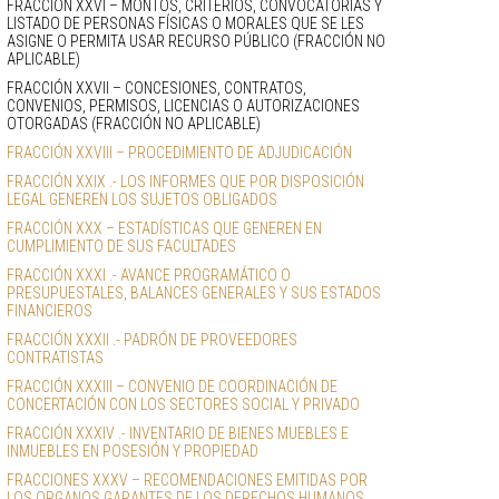
FRACCIÓN XXVI – MONTOS, CRITERIOS, CONVOCATORIAS Y 
LISTADO DE PERSONAS FÍSICAS O MORALES QUE SE LES 
ASIGNE O PERMITA USAR RECURSO PÚBLICO (FRACCIÓN NO 
APLICABLE)
FRACCIÓN XXVII – CONCESIONES, CONTRATOS, 
CONVENIOS, PERMISOS, LICENCIAS O AUTORIZACIONES 
OTORGADAS (FRACCIÓN NO APLICABLE)
FRACCIÓN XXVIII – PROCEDIMIENTO DE ADJUDICACIÓN
FRACCIÓN XXIX .- LOS INFORMES QUE POR DISPOSICIÓN 
LEGAL GENEREN LOS SUJETOS OBLIGADOS
FRACCIÓN XXX – ESTADÍSTICAS QUE GENEREN EN 
CUMPLIMIENTO DE SUS FACULTADES
FRACCIÓN XXXI .- AVANCE PROGRAMÁTICO O 
PRESUPUESTALES, BALANCES GENERALES Y SUS ESTADOS 
FINANCIEROS
FRACCIÓN XXXII .- PADRÓN DE PROVEEDORES 
CONTRATISTAS
FRACCIÓN XXXIII – CONVENIO DE COORDINACIÓN DE 
CONCERTACIÓN CON LOS SECTORES SOCIAL Y PRIVADO
FRACCIÓN XXXIV .- INVENTARIO DE BIENES MUEBLES E 
INMUEBLES EN POSESIÓN Y PROPIEDAD
FRACCIONES XXXV – RECOMENDACIONES EMITIDAS POR 
LOS ORGANOS GARANTES DE LOS DERECHOS HUMANOS