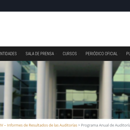
ENTIDADES
SALA DE PRENSA
CURSOS
PERIÓDICO OFICIAL
P
IV – Informes de Resultados de las Auditorías
>
Programa Anual de Auditorí