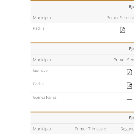
Ej
Municipio
Primer Semest
Padilla
Ej
Municipio
Primer Se
Jaumave
Padilla
Gómez Farías
—
Ej
Municipio
Primer Trimestre
Segund